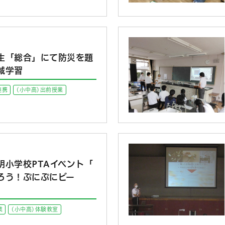
月
生「総合」にて防災を題
域学習
連携
(小中高)出前授業
明小学校PTAイベント「
ろう！ぷにぷにビー
業
(小中高)体験教室