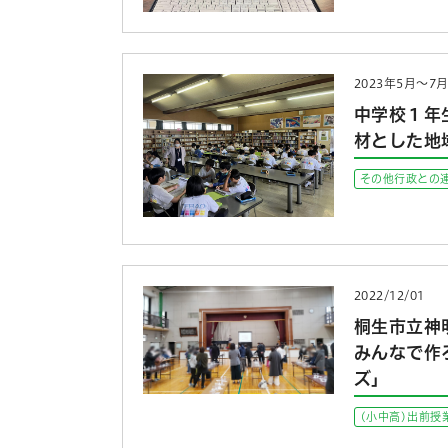
2023年5月～7
中学校１年
材とした地
その他行政との
2022/12/01
桐生市立神
みんなで作
ズ」
(小中高)出前授