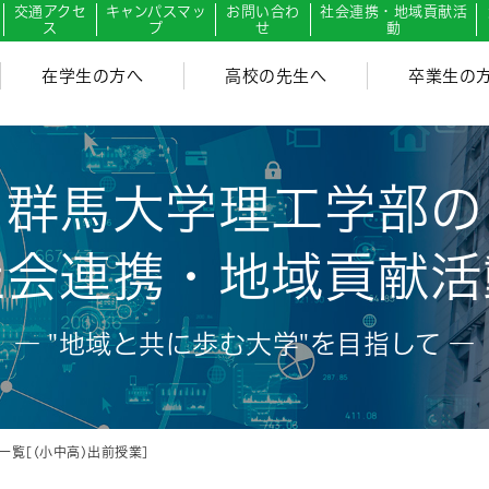
交通アクセ
キャンパスマッ
お問い合わ
社会連携・地域貢献活
ス
プ
せ
動
在学生の方へ
高校の先生へ
卒業生の
群馬大学理工学部の
社会連携・地域貢献活
― "地域と共に歩む大学"を目指して ―
覧[(小中高)出前授業]