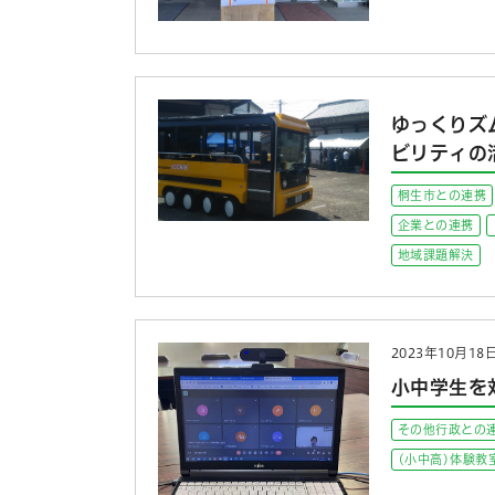
ゆっくりズ
ビリティの
桐生市との連携
企業との連携
地域課題解決
2023年10月18
小中学生を
その他行政との
(小中高)体験教