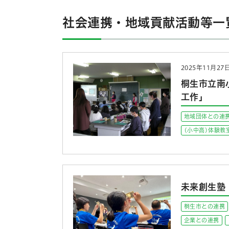
社会連携・地域貢献活動等一覧
2025年11月27
桐生市立南
工作」
地域団体との連
(小中高)体験教
未来創生塾
桐生市との連携
企業との連携