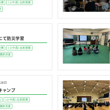
連携
(小中高)出前授業
室
にて防災学習
連携
(小中高)出前授業
講師派遣
、28日
キャンプ
携
(小中高)出前授業
講師派遣