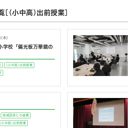
[(小中高)出前授業]
日(木)
小学校「偏光板万華鏡の
携
(小中高)出前授業
室
地域団体との連携
(小中高)出前授業