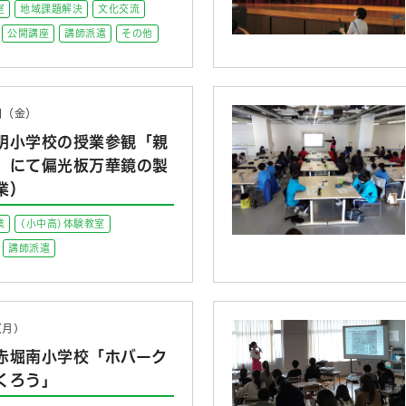
室
地域課題解決
文化交流
公開講座
講師派遣
その他
9日（金）
明小学校の授業参観「親
」にて偏光板万華鏡の製
業）
業
(小中高)体験教室
講師派遣
(月)
赤堀南小学校「ホバーク
くろう」