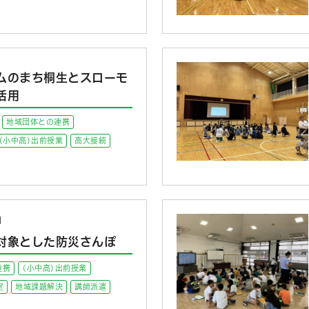
ムのまち桐生とスローモ
活用
地域団体との連携
(小中高)出前授業
高大接続
日
対象とした防災さんぽ
連携
(小中高)出前授業
室
地域課題解決
講師派遣