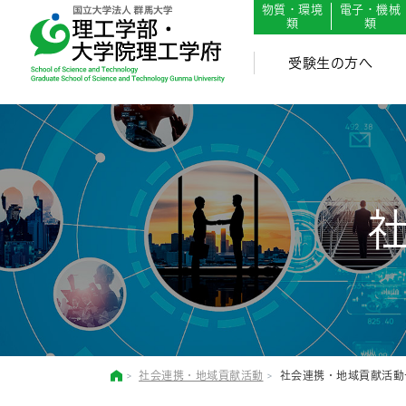
English
Japanese
物質・環境
電子・機械
類
類
受験生の方へ
社会連携・地域貢献活動
社会連携・地域貢献活動一