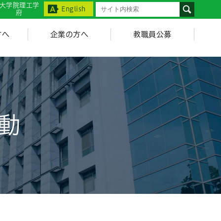
大学院理工学
English
府
方へ
企業の方へ
教職員公募
動