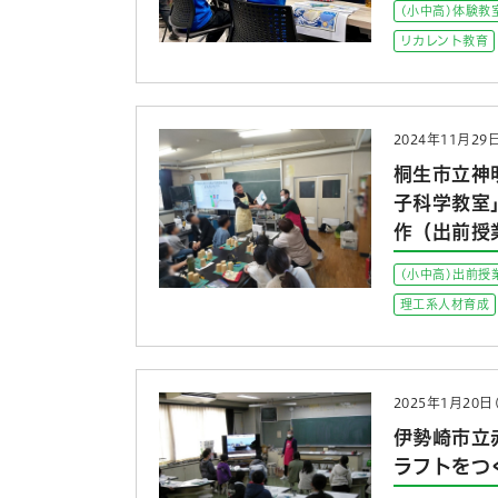
(小中高)体験教
リカレント教育
2024年11月2
桐生市立神
子科学教室
作（出前授
(小中高)出前授
理工系人材育成
2025年1月20日
伊勢崎市立
ラフトをつ