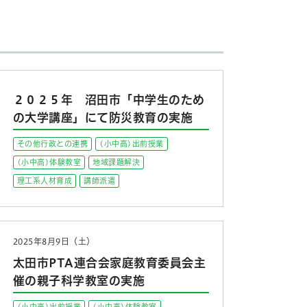
２０２５年 沼田市「中学生のため
の大学講座」にて防災教育の実施
その他行政との連携
(小中高)出前授業
(小中高)体験教室
地域課題解決
理工系人材育成
講師派遣
2025年8月9日（土）
太田市PTA連合会家庭教育委員会主
催の親子科学教室の実施
(小中高)出前授業
(小中高)体験教室