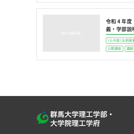
令和４年度
義・学部説
(小中高)出前授
公開講座
講師