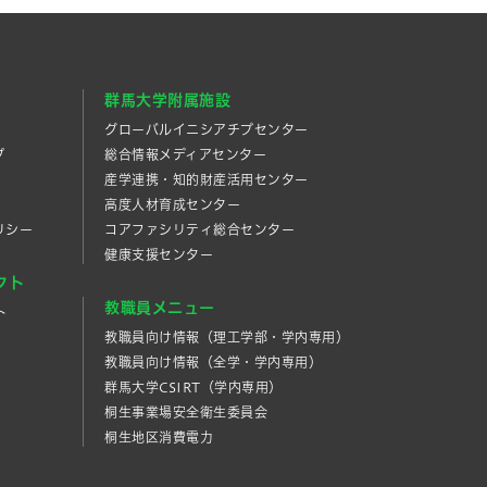
群馬大学附属施設
グローバルイニシアチブセンター
プ
総合情報メディアセンター
産学連携・知的財産活⽤センター
高度人材育成センター
リシー
コアファシリティ総合センター
健康支援センター
クト
教職員メニュー
ト
教職員向け情報（理工学部・学内専用）
教職員向け情報（全学・学内専用）
群馬大学CSIRT（学内専用）
桐生事業場安全衛生委員会
桐生地区消費電力