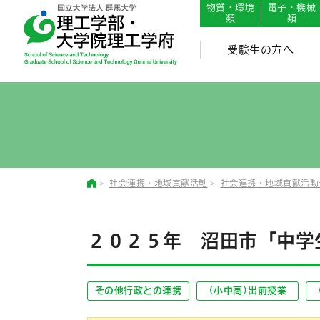
English
Japanese
物質・環境
電子・機械
類
類
受験生の方へ
社会連携・地域貢献活動
社会連携・地域貢献活動
２０２５年 沼田市「中学
その他行政との連携
(小中高)出前授業