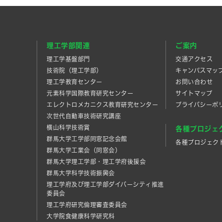
理工学部関連
ご案内
理工学基盤部門
交通アクセス
技術院（理工学部）
キャンパスマッ
理工学教育センター
お問い合わせ
元素科学国際教育研究センター
サイトマップ
エレクトロメカニクス教育研究センター
プライバシーポ
次世代自動車技術研究講座
横山科学技術賞
各種プロジェ
群馬大学工学部同窓記念会館
各種プロジェク
群馬大学工業会（同窓会）
群馬大学理工学部・理工学府後援会
群馬大学科学技術振興会
理工学府及び理工学部ダイバーシティ推進
委員会
理工学府研究倫理審査委員会
大学院食健康科学研究科