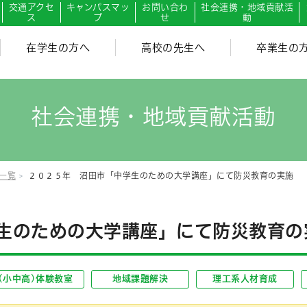
交通アクセ
キャンパスマッ
お問い合わ
社会連携・地域貢献活
ス
プ
せ
動
在学生の方へ
高校の先生へ
卒業生の
社会連携・地域貢献活動
一覧
２０２５年 沼田市「中学生のための大学講座」にて防災教育の実施
生のための大学講座」にて防災教育の
(小中高)体験教室
地域課題解決
理工系人材育成