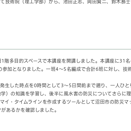
して技術院（理工学部）から、池田正志、岡田賢二、鈴木務士
ラス沼田1階多目的スペースで本講座を開講しました。本講座に3
の参加となりました。一班4～5名編成で合計6班に対し、技
発生した時点を0時間として3～5日間前まで遡り、一人ひ
地学）の知識を学習し、後半に風水害の防災についてさらに
。マイ・タイムラインを作成するツールとして沼田市の防災マ
クがあるかを確認しました。