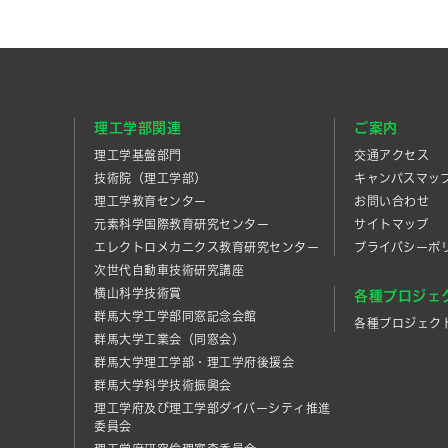
理工学部関連
ご案内
理工学基盤部門
交通アクセス
技術院（理工学部）
キャンパスマッ
理工学教育センター
お問い合わせ
元素科学国際教育研究センター
サイトマップ
エレクトロメカニクス教育研究センター
プライバシーポ
次世代自動車技術研究講座
横山科学技術賞
各種プロジェ
群馬大学工学部同窓記念会館
各種プロジェク
群馬大学工業会（同窓会）
群馬大学理工学部・理工学府後援会
群馬大学科学技術振興会
理工学府及び理工学部ダイバーシティ推進
委員会