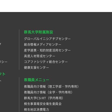
群馬大学附属施設
グローバルイニシアチブセンター
プ
総合情報メディアセンター
産学連携・知的財産活⽤センター
高度人材育成センター
リシー
コアファシリティ総合センター
健康支援センター
クト
教職員メニュー
ト
教職員向け情報（理工学部・学内専用）
教職員向け情報（全学・学内専用）
群馬大学CSIRT（学内専用）
桐生事業場安全衛生委員会
桐生地区消費電力