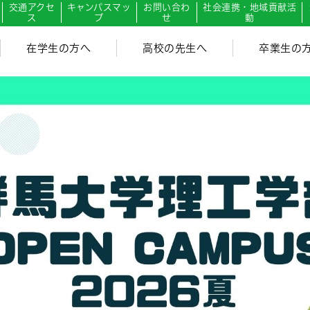
交通アクセ
キャンパスマッ
お問い合わ
社会連携・地域貢献活
ス
プ
せ
動
在学生の方へ
高校の先生へ
卒業生の