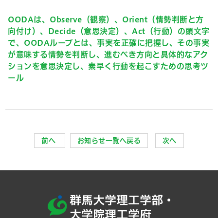
OODAは、Observe（観察）、Orient（情勢判断と方
向付け）、Decide（意思決定）、Act（行動）の頭文字
で、OODAループとは、事実を正確に把握し、その事実
が意味する情勢を判断し、進むべき方向と具体的なアク
ションを意思決定し、素早く行動を起こすための思考ツ
ール
前へ
お知らせ一覧へ戻る
次へ