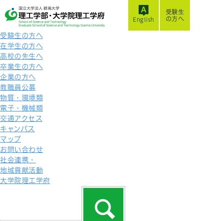
受験生
の方へ
English
受験生の方へ
在学生の方へ
高校の先生へ
卒業生の方へ
企業の方へ
教職員公募
物質・環境類
電子・機械類
交通アクセス
キャンパス
マップ
お問い合わせ
社会連携・
地域貢献活動
大学院理工学府