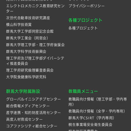
エレクトロメカニクス教育研究セン
プライバシーポリシー
ター
次世代自動車技術研究講座
各種プロジェクト
横山科学技術賞
各種プロジェクト
群馬大学工学部同窓記念会館
群馬大学工業会（同窓会）
群馬大学理工学部・理工学府後援会
群馬大学科学技術振興会
理工学府及び理工学部ダイバーシテ
ィ推進委員会
理工学府研究倫理審査委員会
大学院食健康科学研究科
群馬大学附属施設
教職員メニュー
グローバルイニシアチブセンター
教職員向け情報（理工学部・学内専
用）
総合情報メディアセンター
教職員向け情報（全学・学内専用）
産学連携・知的財産活⽤センター
群馬大学CSIRT（学内専用）
高度人材育成センター
桐生事業場安全衛生委員会
コアファシリティ総合センター