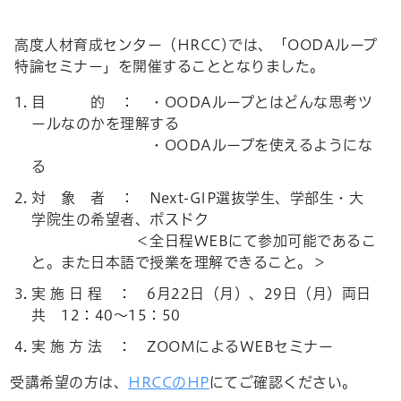
高度人材育成センター（HRCC)では、「OODAループ
特論セミナー」を開催することとなりました。
目 的 ： ・OODAループとはどんな思考ツ
ールなのかを理解する
・OODAループを使えるようにな
る
対 象 者 ： Next-GIP選抜学生、学部生・大
学院生の希望者、ポスドク
＜全日程WEBにて参加可能であるこ
と。また日本語で授業を理解できること。＞
実 施 日 程 ： 6月22日（月）、29日（月）両日
共 12：40～15：50
実 施 方 法 ： ZOOMによるWEBセミナー
受講希望の方は、
HRCCのHP
にてご確認ください。