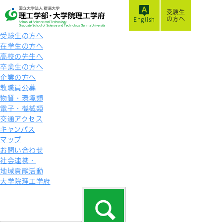
受験生
の方へ
English
受験生の方へ
在学生の方へ
高校の先生へ
卒業生の方へ
企業の方へ
教職員公募
物質・環境類
電子・機械類
交通アクセス
キャンパス
マップ
お問い合わせ
社会連携・
地域貢献活動
大学院理工学府