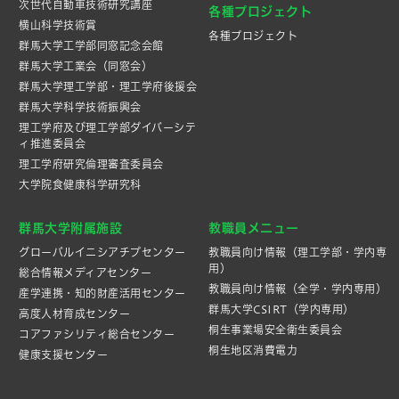
次世代自動車技術研究講座
各種プロジェクト
横山科学技術賞
各種プロジェクト
群馬大学工学部同窓記念会館
群馬大学工業会（同窓会）
群馬大学理工学部・理工学府後援会
群馬大学科学技術振興会
理工学府及び理工学部ダイバーシテ
ィ推進委員会
理工学府研究倫理審査委員会
大学院食健康科学研究科
群馬大学附属施設
教職員メニュー
グローバルイニシアチブセンター
教職員向け情報（理工学部・学内専
用）
総合情報メディアセンター
教職員向け情報（全学・学内専用）
産学連携・知的財産活⽤センター
群馬大学CSIRT（学内専用）
高度人材育成センター
桐生事業場安全衛生委員会
コアファシリティ総合センター
桐生地区消費電力
健康支援センター