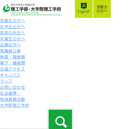
受験生
の方へ
English
受験生の方へ
在学生の方へ
高校の先生へ
卒業生の方へ
企業の方へ
教職員公募
物質・環境類
電子・機械類
交通アクセス
キャンパス
マップ
お問い合わせ
社会連携・
地域貢献活動
大学院理工学府