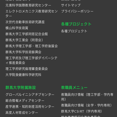
元素科学国際教育研究センター
サイトマップ
エレクトロメカニクス教育研究セン
プライバシーポリシー
ター
次世代自動車技術研究講座
各種プロジェクト
横山科学技術賞
各種プロジェクト
群馬大学工学部同窓記念会館
群馬大学工業会（同窓会）
群馬大学理工学部・理工学府後援会
群馬大学科学技術振興会
理工学府及び理工学部ダイバーシテ
ィ推進委員会
理工学府研究倫理審査委員会
大学院食健康科学研究科
群馬大学附属施設
教職員メニュー
グローバルイニシアチブセンター
教職員向け情報（理工学部・学内専
用）
総合情報メディアセンター
教職員向け情報（全学・学内専用）
産学連携・知的財産活⽤センター
群馬大学CSIRT（学内専用）
高度人材育成センター