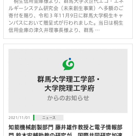
桐生信用金庫様より、群馬大学次世代エコ・エネ
ルギーシステム研究会（未来創生事業）へ多額のご
寄付を賜り、令和３年11月9日に群馬大学桐生キャ
ンパスにおいて贈呈式が行われました。当日は桐生
信用金庫の津久井理事長様より、群馬 …
2021/11/01
ニュース
知能機械創製部門 藤井雄作教授と電子情報部
門 鈴木宏輔助教の研究が、国際共同研究加速