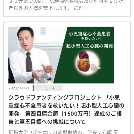
３０分までの間、 試験関係教職員及び許可を受けた
者以外の入構を禁止します。 ご理 …
2021/11/11
ニュース
クラウドファンディングプロジェクト 「小児
重症心不全患者を救いたい！超小型人工心臓の
開発」第四目標金額（1600万円）達成のご報
告と第五目標への挑戦について
群馬大学（所在地：群馬県前橋市、学長：石崎 泰