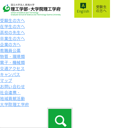
受験生
の方へ
English
受験生の方へ
在学生の方へ
高校の先生へ
卒業生の方へ
企業の方へ
教職員公募
物質・環境類
電子・機械類
交通アクセス
キャンパス
マップ
お問い合わせ
社会連携・
地域貢献活動
大学院理工学府