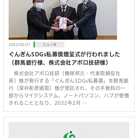
2022/02/21
ニュース
ぐんぎんSDGs私募債贈呈式が行われました
（群馬銀行様、株式会社アポロ技研様）
株式会社アポロ技研（横塚邦元・代表取締役社
長）様が発行する「ぐんぎんSDGs私募債」を群馬銀
行（深井彰彦頭取）様が受託され、その手数料の一
部からマイクシステム、ノートパソコン、ハブが寄贈
されることとなり、2022年2月 …