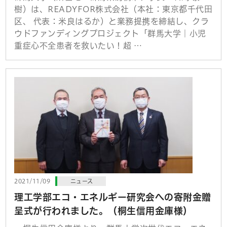
樹）は、READYFOR株式会社（本社：東京都千代⽥
区、 代表：⽶良はるか）と業務提携を締結し、クラ
ウドファンディングプロジェクト「群馬大学｜小児
重症心不全患者を救いたい！超 …
2021/11/09
ニュース
理工学部エコ・エネルギー研究会への寄附金贈
呈式が行われました。（桐生信用金庫様）