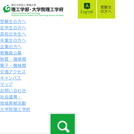
受験生
の方へ
English
受験生の方へ
在学生の方へ
高校の先生へ
卒業生の方へ
企業の方へ
教職員公募
物質・環境類
電子・機械類
交通アクセス
キャンパス
マップ
お問い合わせ
社会連携・
地域貢献活動
大学院理工学府