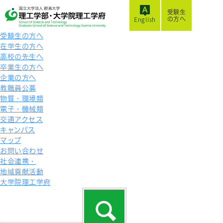
受験生
の方へ
English
受験生の方へ
在学生の方へ
高校の先生へ
卒業生の方へ
企業の方へ
教職員公募
物質・環境類
電子・機械類
交通アクセス
キャンパス
マップ
お問い合わせ
社会連携・
地域貢献活動
大学院理工学府