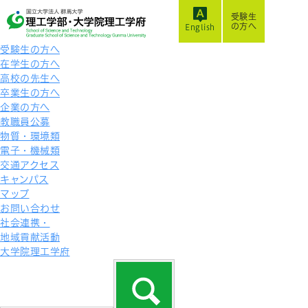
受験生
の方へ
English
受験生の方へ
在学生の方へ
高校の先生へ
卒業生の方へ
企業の方へ
教職員公募
物質・環境類
電子・機械類
交通アクセス
キャンパス
マップ
お問い合わせ
社会連携・
地域貢献活動
大学院理工学府