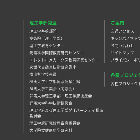
理工学部関連
ご案内
理工学基盤部門
交通アクセス
技術院（理工学部）
キャンパスマッ
理工学教育センター
お問い合わせ
元素科学国際教育研究センター
サイトマップ
エレクトロメカニクス教育研究センター
プライバシーポ
次世代自動車技術研究講座
横山科学技術賞
各種プロジェ
群馬大学工学部同窓記念会館
各種プロジェク
群馬大学工業会（同窓会）
群馬大学理工学部・理工学府後援会
群馬大学科学技術振興会
理工学府及び理工学部ダイバーシティ推進
委員会
理工学府研究倫理審査委員会
大学院食健康科学研究科