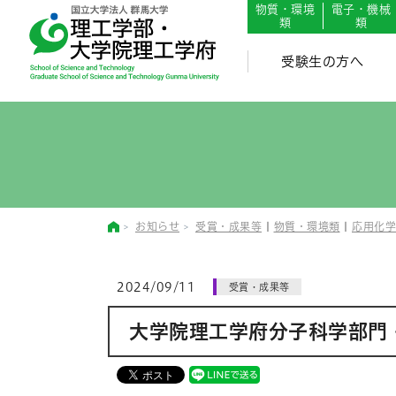
English
Japanese
物質・環境
電子・機械
類
類
受験生の方へ
お知らせ
受賞・成果等
|
物質・環境類
|
応用化学
2024/09/11
受賞・成果等
大学院理工学府分子科学部門