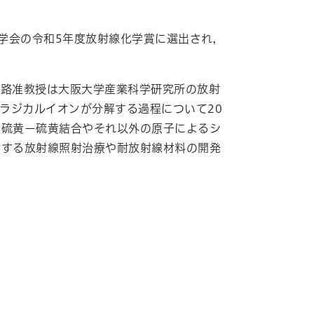
学会の令和
5
年度放射線化学賞に選出され，
山路准教授は大阪大学産業科学研究所の放射
ラジカルイオンが分解する過程について
20
。硫黄ー硫黄結合やそれ以外の原子によるシ
対する放射線照射治療や耐放射線材料の開発