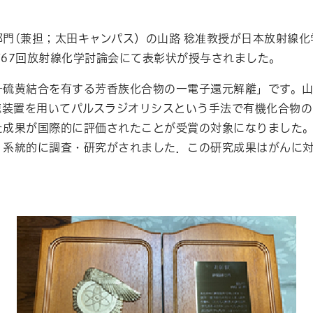
部門
(
兼担；太田キャンパス）の山路 稔准教授が日本放射線化
第
67
回放射線化学討論会にて表彰状が授与されました。
―硫黄結合を有する芳香族化合物の一電子還元解離」です。
速装置を用いてパルスラジオリシスという手法で有機化合物の
た成果が国際的に評価されたことが受賞の対象になりました
・系統的に調査・研究がされました．この研究成果はがんに
。