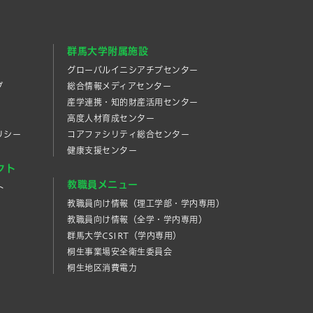
群馬大学附属施設
グローバルイニシアチブセンター
プ
総合情報メディアセンター
産学連携・知的財産活⽤センター
高度人材育成センター
リシー
コアファシリティ総合センター
健康支援センター
クト
教職員メニュー
ト
教職員向け情報（理工学部・学内専用）
教職員向け情報（全学・学内専用）
群馬大学CSIRT（学内専用）
桐生事業場安全衛生委員会
桐生地区消費電力