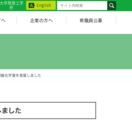
大学院理工学
English
府
方へ
企業の方へ
教職員公募
射線化学賞を受賞しました
しました