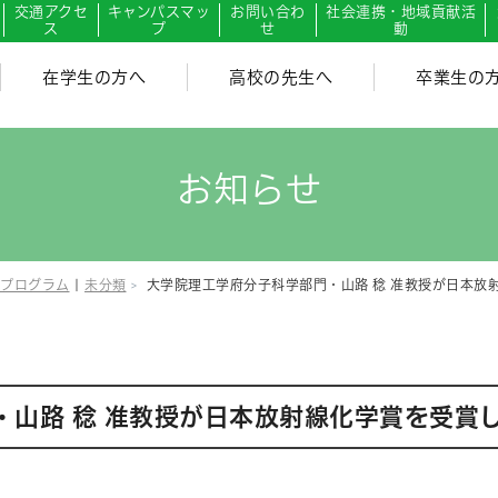
交通アクセ
キャンパスマッ
お問い合わ
社会連携・地域貢献活
ス
プ
せ
動
在学生の方へ
高校の先生へ
卒業生の
お知らせ
プログラム
|
未分類
大学院理工学府分子科学部門・山路 稔 准教授が日本放
・山路 稔 准教授が日本放射線化学賞を受賞