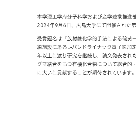
本学理工学府分子科学および産学連携推進
2024年
9
月
6
日、広島大学にて開催された
受賞題名は「放射線化学的手法による硫黄
線施設にある
L-
バンドライナック電子線加
年以上に渡り研究を継続し，論文発表され
グマ結合をもつ有機化合物について総合的
に大いに貢献することが期待されています