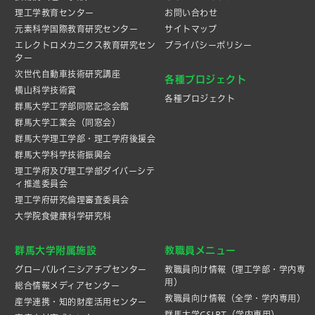
理工学教育センター
お問い合わせ
元素科学国際教育研究センター
サイトマップ
エレクトロメカニクス教育研究セン
プライバシーポリシー
ター
次世代自動車技術研究講座
各種プロジェクト
横山科学技術賞
各種プロジェクト
群馬大学工学部同窓記念会館
群馬大学工業会（同窓会）
群馬大学理工学部・理工学府後援会
群馬大学科学技術振興会
理工学府及び理工学部ダイバーシテ
ィ推進委員会
理工学府研究倫理審査委員会
大学院食健康科学研究科
群馬大学附属施設
教職員メニュー
グローバルイニシアチブセンター
教職員向け情報（理工学部・学内専
用）
総合情報メディアセンター
教職員向け情報（全学・学内専用）
産学連携・知的財産活⽤センター
群馬大学CSIRT（学内専用）