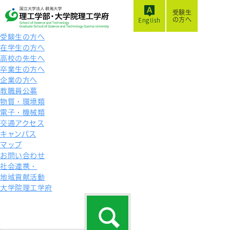
受験生
の方へ
English
受験生の方へ
在学生の方へ
高校の先生へ
卒業生の方へ
企業の方へ
教職員公募
物質・環境類
電子・機械類
交通アクセス
キャンパス
マップ
お問い合わせ
社会連携・
地域貢献活動
大学院理工学府