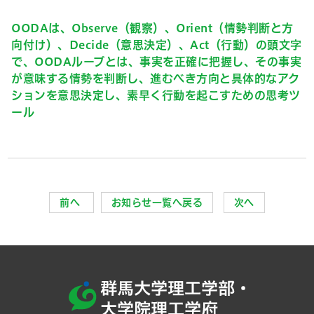
OODAは、Observe（観察）、Orient（情勢判断と方
向付け）、Decide（意思決定）、Act（行動）の頭文字
で、OODAループとは、事実を正確に把握し、その事実
が意味する情勢を判断し、進むべき方向と具体的なアク
ションを意思決定し、素早く行動を起こすための思考ツ
ール
前へ
お知らせ一覧へ戻る
次へ