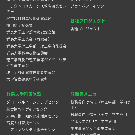
エレクトロメカニクス教育研究セン
プライバシーポリシー
ター
次世代自動車技術研究講座
各種プロジェクト
横山科学技術賞
各種プロジェクト
群馬大学工学部同窓記念会館
群馬大学工業会（同窓会）
群馬大学理工学部・理工学府後援会
群馬大学科学技術振興会
理工学府及び理工学部ダイバーシテ
ィ推進委員会
理工学府研究倫理審査委員会
大学院食健康科学研究科
群馬大学附属施設
教職員メニュー
グローバルイニシアチブセンター
教職員向け情報（理工学部・学内専
用）
総合情報メディアセンター
教職員向け情報（全学・学内専用）
産学連携・知的財産活⽤センター
群馬大学CSIRT（学内専用）
高度人材育成センター
桐生事業場安全衛生委員会
コアファシリティ総合センター