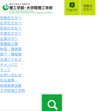
受験生
の方へ
English
受験生の方へ
在学生の方へ
高校の先生へ
卒業生の方へ
企業の方へ
教職員公募
物質・環境類
電子・機械類
交通アクセス
キャンパス
マップ
お問い合わせ
社会連携・
地域貢献活動
大学院理工学府