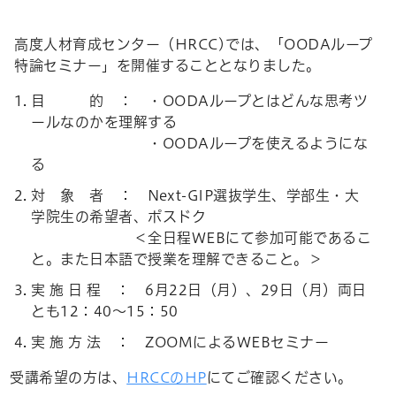
高度人材育成センター（HRCC)では、「OODAループ
特論セミナー」を開催することとなりました。
目 的 ： ・OODAループとはどんな思考ツ
ールなのかを理解する
・OODAループを使えるようにな
る
対 象 者 ： Next-GIP選抜学生、学部生・大
学院生の希望者、ポスドク
＜全日程WEBにて参加可能であるこ
と。また日本語で授業を理解できること。＞
実 施 日 程 ： 6月22日（月）、29日（月）両日
とも12：40～15：50
実 施 方 法 ： ZOOMによるWEBセミナー
受講希望の方は、
HRCCのHP
にてご確認ください。