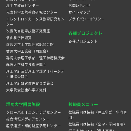
理工学教育センター
お問い合わせ
元素科学国際教育研究センター
サイトマップ
エレクトロメカニクス教育研究セン
プライバシーポリシー
ター
次世代自動車技術研究講座
各種プロジェクト
横山科学技術賞
各種プロジェクト
群馬大学工学部同窓記念会館
群馬大学工業会（同窓会）
群馬大学理工学部・理工学府後援会
群馬大学科学技術振興会
理工学府及び理工学部ダイバーシテ
ィ推進委員会
理工学府研究倫理審査委員会
大学院食健康科学研究科
群馬大学附属施設
教職員メニュー
グローバルイニシアチブセンター
教職員向け情報（理工学部・学内専
用）
総合情報メディアセンター
教職員向け情報（全学・学内専用）
産学連携・知的財産活⽤センター
群馬大学CSIRT（学内専用）