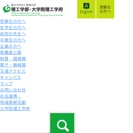
受験生
の方へ
English
受験生の方へ
在学生の方へ
高校の先生へ
卒業生の方へ
企業の方へ
教職員公募
物質・環境類
電子・機械類
交通アクセス
キャンパス
マップ
お問い合わせ
社会連携・
地域貢献活動
大学院理工学府