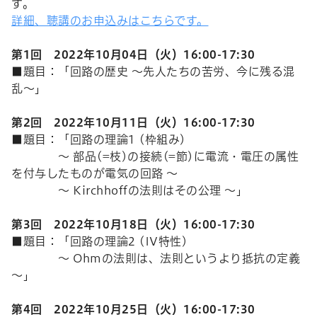
す。
詳細、聴講のお申込みはこちらです。
第1回 2022年10月04日（火）16:00-17:30
■題目：「回路の歴史 ～先人たちの苦労、今に残る混
乱～」
第2回 2022年
10
月
11
日（火）
16:00-17:30
■題目：「回路の理論1 (枠組み)
～ 部品(=枝)の接続(=節)に電流・電圧の属性
を付与したものが電気の回路 ～
～ Kirchhoffの法則はその公理 ～」
第3回 2022年
10
月
18
日（火）
16:00-17:30
■題目：「回路の理論
2 (IV
特性
)
～
Ohm
の法則は、法則というより抵抗の定義
～」
第4回 2022年
10
月25日（火）
16:00-17:30