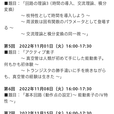
■題目：「回路の理論
3 (
時間の導入、交流理論、積分
変換
)
～ 枝特性として時間を導入しよう ～
～ 周波数は固有関数のパラメータとして登場す
る ～
～ 交流理論と積分変換の同一視 ～」
第5回 2022年
11
月01日（火）
16:00-17:30
■題目：「アクティブ素子
～ 真空管は人類が初めて手にした能動素子。
何もかも初体験 ～
～ トランジスタの勝手違いに手を焼きながら
も、真空管の経験は生きた ～」
第6回 2022年
11
月08日（火）
16:00-17:30
■題目：「基本回路
(
動作点の設定
)
～ 能動素子の
IV
特
性 ～」
第7回 2022年
11
月15日（火）
16:00-17:30