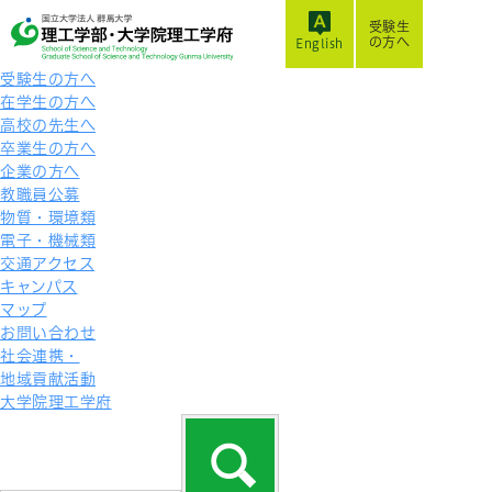
受験生
の方へ
English
受験生の方へ
在学生の方へ
高校の先生へ
卒業生の方へ
企業の方へ
教職員公募
物質・環境類
電子・機械類
交通アクセス
キャンパス
マップ
お問い合わせ
社会連携・
地域貢献活動
大学院理工学府