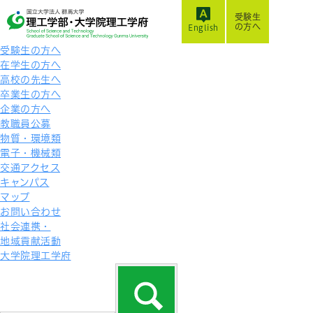
受験生
の方へ
English
受験生の方へ
在学生の方へ
高校の先生へ
卒業生の方へ
企業の方へ
教職員公募
物質・環境類
電子・機械類
交通アクセス
キャンパス
マップ
お問い合わせ
社会連携・
地域貢献活動
大学院理工学府