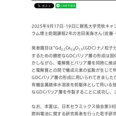
2025年9月17日~19日に群馬大学荒牧
ラム博士前期課程2年の吉田美海さん(佐藤
発表題目は“Gd
Ce
O
(GDC)ナノ粒子分
0.2
0.8
1.9
するための緻密なGDCバリア層の形成は固体
かしながら、電解質とバリア層を同時に焼成
と電解質との間で構成元素の拡散が生じて
GDCバリア層の形成に用いられてきました
有機金属錯体水溶液を前駆体として用いる独
なGDCバリア層を作製することに成功し、
なお、本賞は、日本セラミックス協会第3
燃料電池に関する研究発表を行った若手研究