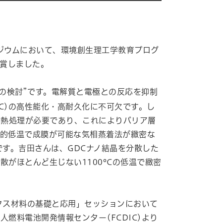
ポジウムにおいて、環境創生理工学教育プログ
受賞しました。
リア層形成の検討”です。電解質と電極との反応を抑制
EC)の高性能化・高耐久化に不可欠です。し
の熱処理が必要であり、これによりバリア層
較的低温で成膜が可能な気相蒸着法が緻密な
す。吉田さんは、GDCナノ結晶を分散した
がほとんど生じない1100ºCの低温で緻密
クス材料の基礎と応用」セッションにおいて
燃料電池開発情報センター(FCDIC)より