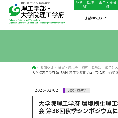
English
Japanese
物質・環境
電子・機械
類
類
受験生の方へ
お知らせ
受賞・成果等
|
物質・環境類
|
化学シス
大学院理工学府 環境創生理工学教育プログラム博士前期課
2026/02/02
受賞・成果等
大学院理工学府 環境創生理
会 第38回秋季シンポジウム