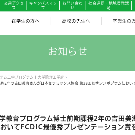
交通アクセ
キャンパスマッ
お問い合わ
社会連携・地域貢献活
ス
プ
せ
動
在学生の方へ
高校の先生へ
卒業生の
お知らせ
テム工学プログラム
|
大学院理工学府
程2年の吉田美海さんが日本セラミックス協会 第38回秋季シンポジウムにおいて
工学教育プログラム博士前期課程2年の吉田美
においてFCDIC最優秀プレゼンテーション賞