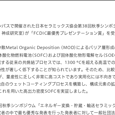
キャンパスで開催された日本セラミックス協会第38回秋季シン
・神成研究室)が「FCDIC最優秀プレゼンテーション賞」を
散Metal Organic Deposition (MOD)によるバ
酸化物燃料電池(SOFC)および固体酸化物形電解セル(SO
する従来の共焼結プロセスでは、1300 ºCを超える高温で
特性が著しく低下することが知られています。そのため、比
が、量産性に乏しく非常に高コストであり実用化には不向きで
自のウェットコーティングプロセスを構築し、構成元素の拡散
これを用いた高出力密度SOFCを実証しました。
8回秋季シンポジウム「エネルギー変換・貯蔵・輸送セラミッ
者の中で最も優秀な発表を行った発表者に対して一般社団法人