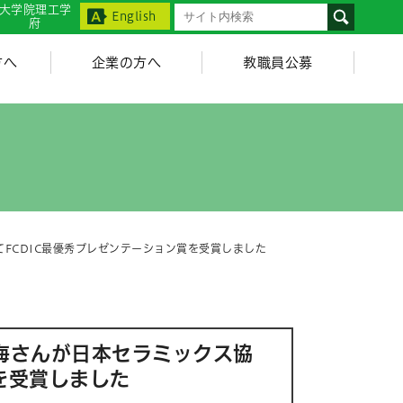
大学院理工学
English
府
方へ
企業の方へ
教職員公募
FCDIC最優秀プレゼンテーション賞を受賞しました
海さんが日本セラミックス協
を受賞しました