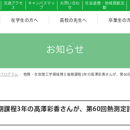
交通アクセ
キャンパスマッ
お問い合わ
社会連携・地域貢献活
ス
プ
せ
動
在学生の方へ
高校の先生へ
卒業生の
お知らせ
プログラム
物質・生命理工学領域博士後期課程3年の髙澤彩香さんが、第60
期課程3年の髙澤彩香さんが、第60回熱測定