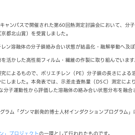
キャンパスで開催された第
60
回熱測定討論会において、分子
（京都北山賞）を受賞しました。
チレン溶融体の分子鎖絡み合い状態が結晶化・融解挙動へ及ぼ
術を活かした高性能フィルム・繊維の作製に取り組んでいます
研究によるもので、ポリエチレン（
PE
）分子鎖の長さによる
かにしました。本発表では、示差走査熱量（
DSC
）測定によ
な分子運動性から評価した溶融体の絡み合い状態分布を融合
グラム「グンマ創発的博士人材インダクションプログラム」
レン」プロジェクト
の一環として行われたものです。