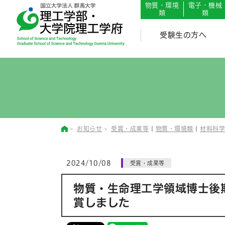
English
Japanese
物質・環境
電子・機械
類
類
受験生の方へ
お知らせ
受賞・成果等
|
物質・環境類
|
材料科学
2024/10/08
受賞・成果等
物質・生命理工学領域博士後
賞しました