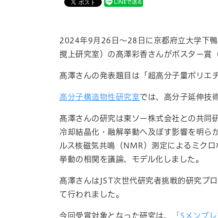
2024年
9
月
26
日～
28
日に京都府立大学下鴨
撹上研究室）の髙澤彩香さんがポスター賞
髙澤さんの発表題目は「超高分子量ポリエ
高分子構造物性研究室
では、高分子延伸技
髙澤さんの研究は東ソー株式会社との共同
冷却結晶化・融解挙動へ及ぼす影響を明ら
ルス核磁気共鳴（
NMR
）測定によるミクロ
挙動の相関を議論、モデル化しました。
髙澤さんは
JST
次世代研究者挑戦的研究プロ
て行われました。
今回受賞対象となった研究は、
「Sメンブ