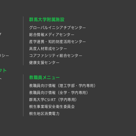
群馬大学附属施設
グローバルイニシアチブセンター
プ
総合情報メディアセンター
産学連携・知的財産活⽤センター
高度人材育成センター
リシー
コアファシリティ総合センター
健康支援センター
クト
教職員メニュー
ト
教職員向け情報（理工学部・学内専用）
教職員向け情報（全学・学内専用）
群馬大学CSIRT（学内専用）
桐生事業場安全衛生委員会
桐生地区消費電力