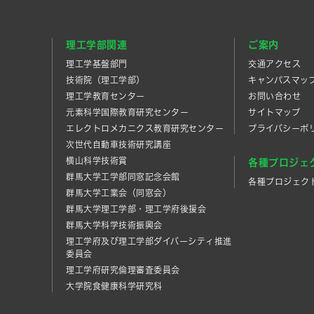
理工学部関連
ご案内
理工学基盤部門
交通アクセス
技術院（理工学部）
キャンパスマッ
理工学教育センター
お問い合わせ
元素科学国際教育研究センター
サイトマップ
エレクトロメカニクス教育研究センター
プライバシーポ
次世代自動車技術研究講座
横山科学技術賞
各種プロジェ
群馬大学工学部同窓記念会館
各種プロジェク
群馬大学工業会（同窓会）
群馬大学理工学部・理工学府後援会
群馬大学科学技術振興会
理工学府及び理工学部ダイバーシティ推進
委員会
理工学府研究倫理審査委員会
大学院食健康科学研究科