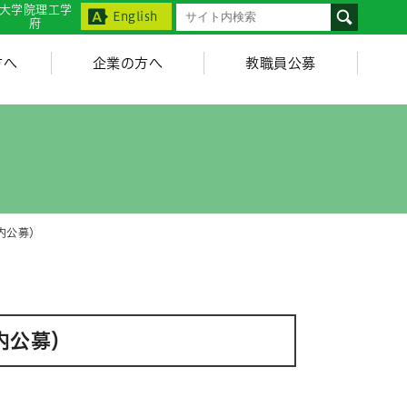
大学院理工学
English
府
方へ
企業の方へ
教職員公募
内公募）
内公募）