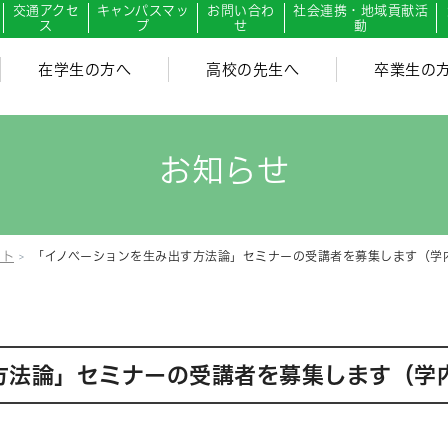
交通アクセ
キャンパスマッ
お問い合わ
社会連携・地域貢献活
ス
プ
せ
動
在学生の方へ
高校の先生へ
卒業生の
お知らせ
ント
「イノベーションを生み出す方法論」セミナーの受講者を募集します（学
方法論」セミナーの受講者を募集します（学