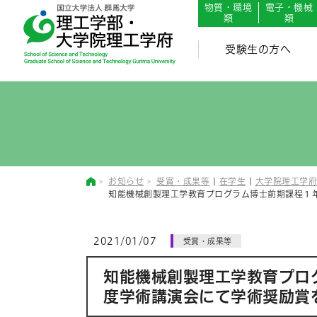
English
Japanese
物質・環境
電子・機械
類
類
受験生の方へ
お知らせ
受賞・成果等
|
在学生
|
大学院理工学府
知能機械創製理工学教育プログラム博士前期課程１年
2021/01/07
受賞・成果等
知能機械創製理工学教育プログ
度学術講演会にて学術奨励賞