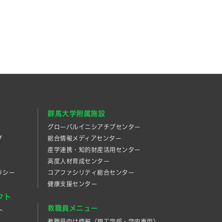
群馬大学附属施設
グローバルイニシアチブセンター
プ
総合情報メディアセンター
産学連携・知的財産活⽤センター
高度人材育成センター
リシー
コアファシリティ総合センター
健康支援センター
クト
教職員メニュー
ト
教職員向け情報（理工学部・学内専用）