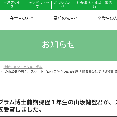
交通アクセ
キャンパスマッ
お問い合わ
社会連携・地域貢献活
ス
プ
せ
動
在学生の方へ
高校の先生へ
卒業生の
お知らせ
|
機械知能システム理工学科
生の山坂健登君が、スマートプロセス学会 2020年度学術講演会にて学術奨励
ラム博士前期課程１年生の山坂健登君が、スマ
を受賞しました。