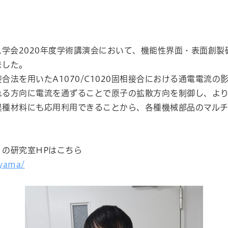
セス学会2020年度学術講演会において、機能性界面・表面創
ました。
法を用いたA1070/C1020固相接合における通電電流の
れる方向に電流を通ずることで原子の拡散方向を制御し、よ
異種材料にも応用利用できることから、各種機械部品のマル
の研究室HPはこちら
oyama/