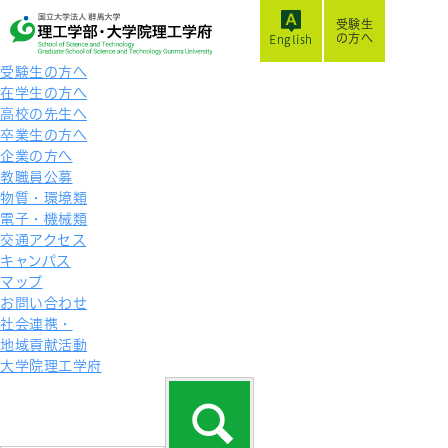
受験生
の方へ
English
受験生の方へ
在学生の方へ
高校の先生へ
卒業生の方へ
企業の方へ
教職員公募
物質・環境類
電子・機械類
交通アクセス
キャンパス
マップ
お問い合わせ
社会連携・
地域貢献活動
大学院理工学府