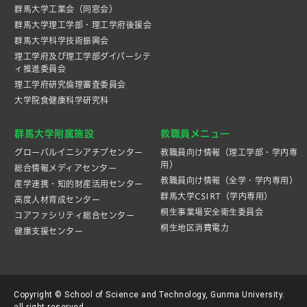
群馬大学工業会（同窓会）
群馬大学理工学部・理工学府後援会
群馬大学科学技術振興会
理工学府及び理工学部ダイバーシテ
ィ推進委員会
理工学府研究倫理審査委員会
大学院食健康科学研究科
群馬大学附属施設
教職員メニュー
グローバルイニシアチブセンター
教職員向け情報（理工学部・学内専
用）
総合情報メディアセンター
教職員向け情報（全学・学内専用）
産学連携・知的財産活⽤センター
群馬大学CSIRT（学内専用）
高度人材育成センター
桐生事業場安全衛生委員会
コアファシリティ総合センター
桐生地区消費電力
健康支援センター
Copyright © School of Science and Technology, Gunma University.
all right reserved.