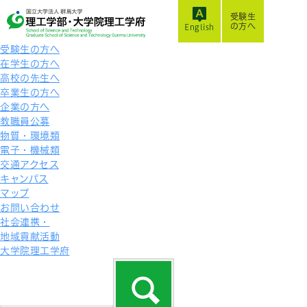
受験生
の方へ
English
受験生の方へ
在学生の方へ
高校の先生へ
卒業生の方へ
企業の方へ
教職員公募
物質・環境類
電子・機械類
交通アクセス
キャンパス
マップ
お問い合わせ
社会連携・
地域貢献活動
大学院理工学府