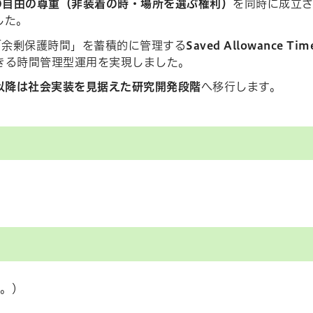
の自由の尊重（非装着の時・場所を選ぶ権利）
を同時に成立
した。
「余剰保護時間」を蓄積的に管理する
Saved Allowance T
きる時間管理型運用を実現しました。
年以降は社会実装を見据えた研究開発段階
へ移行します。
い。）