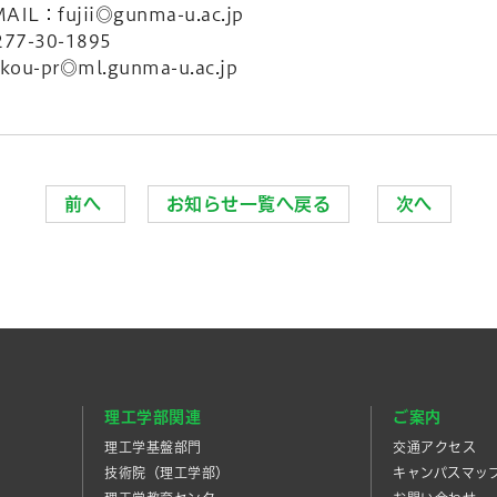
fujii◎gunma-u.ac.jp
0-1895
gunma-u.ac.jp
前へ
お知らせ一覧へ戻る
次へ
理工学部関連
ご案内
理工学基盤部門
交通アクセス
技術院（理工学部）
キャンパスマッ