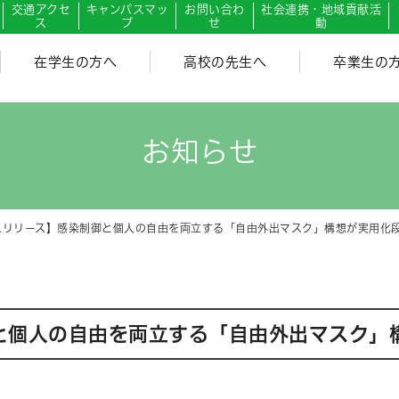
交通アクセ
キャンパスマッ
お問い合わ
社会連携・地域貢献活
ス
プ
せ
動
在学生の方へ
高校の先生へ
卒業生の
お知らせ
スリリース】感染制御と個人の自由を両立する「自由外出マスク」構想が実用化
と個人の自由を両立する「自由外出マスク」