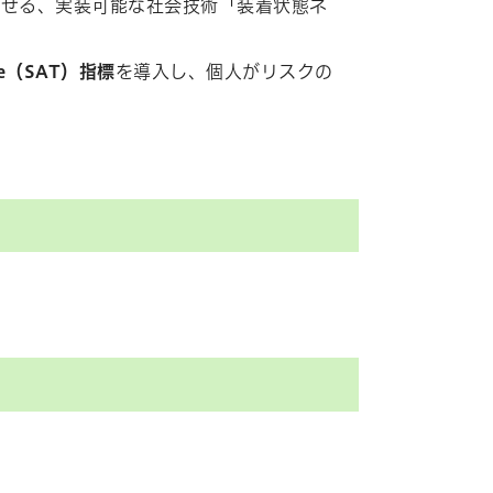
させる、実装可能な社会技術「装着状態ネ
ime（SAT）指標
を導入し、個人がリスクの