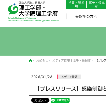
English
Japanese
物質・環境
電子・機械
類
類
受験生の方へ
お知らせ
メディア情報
|
電子・機械類
【プレ
2026/01/28
メディア情報
【プレスリリース】感染制御