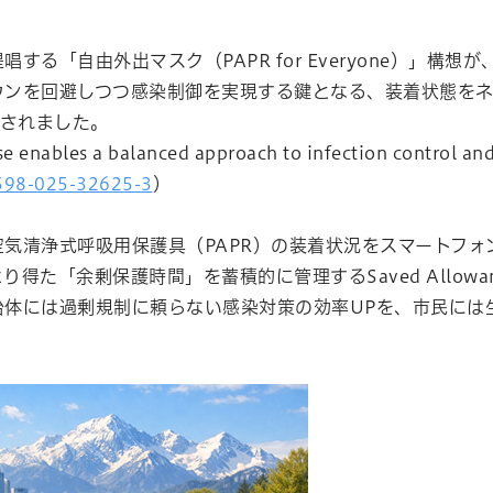
る「自由外出マスク（PAPR for Everyone）」構
ウンを回避しつつ感染制御を実現する鍵となる、装着状態を
に掲載されました。
les a balanced approach to infection control and
1598-025-32625-3
）
気清浄式呼吸用保護具（PAPR）の装着状況をスマートフォ
た「余剰保護時間」を蓄積的に管理するSaved Allowan
体には過剰規制に頼らない感染対策の効率UPを、市民には