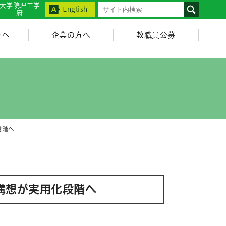
大学院理工学
English
府
方へ
企業の方へ
教職員公募
段階へ
構想が実用化段階へ