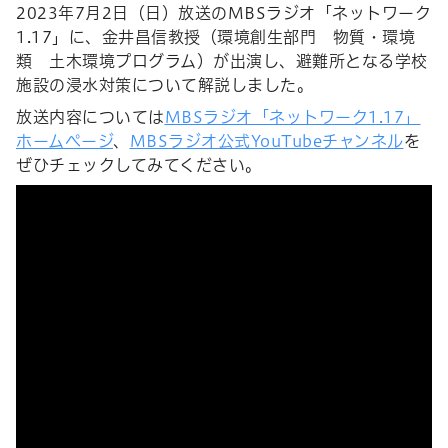
2023年7月2日（日）放送のMBSラジオ「ネットワーク
1.17」に、金井昌信教授
（環境創生部門 物質・環境
類 土木環境プログラム）が出演し、避難所となる学校
施設の浸水対策について解説しました。
放送内容については
MBSラジオ「ネットワーク1.17」
ホームページ
、
MBSラジオ公式YouTubeチャンネル
を
ぜひチェックしてみてください。