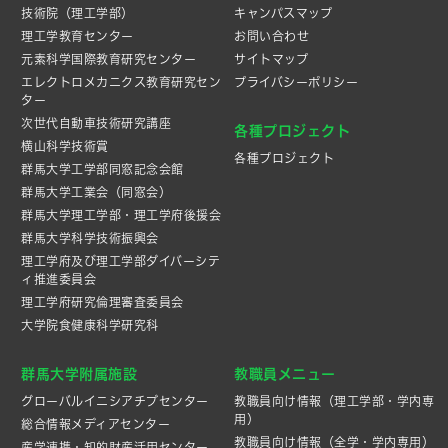
技術院（理工学部）
キャンパスマップ
理工学教育センター
お問い合わせ
元素科学国際教育研究センター
サイトマップ
エレクトロメカニクス教育研究セン
プライバシーポリシー
ター
次世代自動車技術研究講座
各種プロジェクト
横山科学技術賞
各種プロジェクト
群馬大学工学部同窓記念会館
群馬大学工業会（同窓会）
群馬大学理工学部・理工学府後援会
群馬大学科学技術振興会
理工学府及び理工学部ダイバーシテ
ィ推進委員会
理工学府研究倫理審査委員会
大学院食健康科学研究科
群馬大学附属施設
教職員メニュー
グローバルイニシアチブセンター
教職員向け情報（理工学部・学内専
用）
総合情報メディアセンター
教職員向け情報（全学・学内専用）
産学連携・知的財産活⽤センター