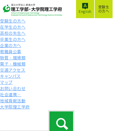
受験生
の方へ
English
受験生の方へ
在学生の方へ
高校の先生へ
卒業生の方へ
企業の方へ
教職員公募
物質・環境類
電子・機械類
交通アクセス
キャンパス
マップ
お問い合わせ
社会連携・
地域貢献活動
大学院理工学府