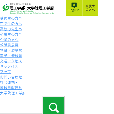
受験生
の方へ
English
受験生の方へ
在学生の方へ
高校の先生へ
卒業生の方へ
企業の方へ
教職員公募
物質・環境類
電子・機械類
交通アクセス
キャンパス
マップ
お問い合わせ
社会連携・
地域貢献活動
大学院理工学府