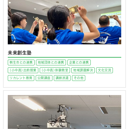
未来創生塾
桐生市との連携
地域団体との連携
企業との連携
(小中高)出前授業
(小中高)体験教室
地域課題解決
文化交流
リカレント教育
公開講座
講師派遣
その他