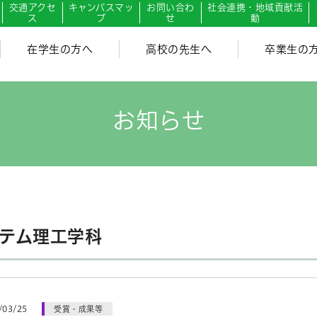
交通アクセ
キャンパスマッ
お問い合わ
社会連携・地域貢献活
ス
プ
せ
動
在学生の方へ
高校の先生へ
卒業生の
お知らせ
テム理工学科
/03/25
受賞・成果等