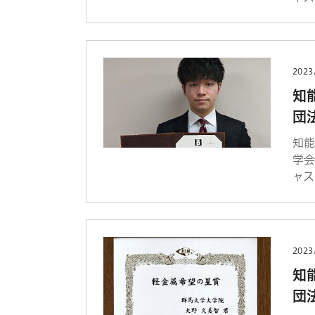
2023
知
団
知
学
ャス
2023
知
団