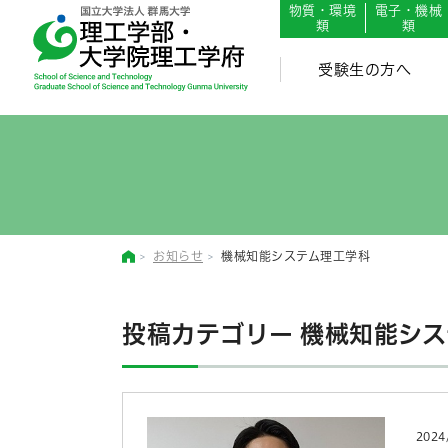
English
Japanese
物質・環境
電子・機械
類
類
受験生の方へ
お知らせ
機械知能システム理工学科
投稿カテゴリー
機械知能シス
2024