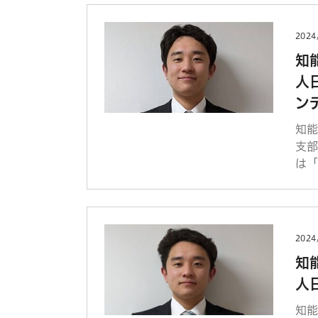
2024
知
人
ン
知
支部
は「
2024
知
人
知