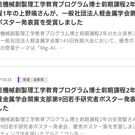
能機械創製理工学教育プログラム博士前期課程2
程1年の上野颯さんが、一般社団法人軽金属学会第
ポスター発表賞を受賞しました
能機械創製理工学教育プログラム博士前期課程2年の大久保柊
、一般社団法人軽金属学会第145回秋期大会において、優秀
の受賞テーマは「Mg-Al- …
/10/23
受賞・成果等
能機械創製理工学教育プログラム博士前期課程2
軽金属学会関東支部第9回若手研究者ポスター発
した
能機械創製理工学教育プログラム博士前期課程2年の安原駿さ
第9回若手研究者ポスター発表会、優秀ポスター賞を受賞しま
ティング法を用いたアルミニウム合 …