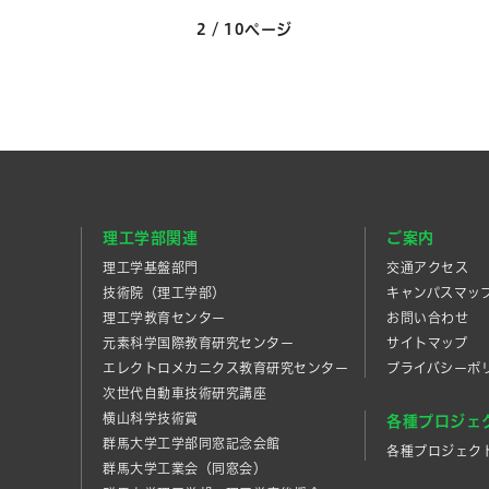
2 / 10ページ
理工学部関連
ご案内
理工学基盤部門
交通アクセス
技術院（理工学部）
キャンパスマッ
理工学教育センター
お問い合わせ
元素科学国際教育研究センター
サイトマップ
エレクトロメカニクス教育研究センター
プライバシーポ
次世代自動車技術研究講座
横山科学技術賞
各種プロジェ
群馬大学工学部同窓記念会館
各種プロジェク
群馬大学工業会（同窓会）