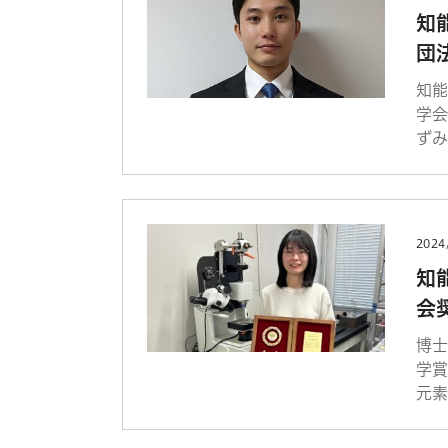
知
団
知
学
ずみ
2024
知
会
博士
学
元素