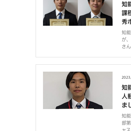
知
課
秀
知
が
さん
2023
知
人
ま
知
部
ャス