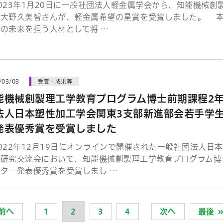
23年1月20日に一般社団法人軽金属学会から、知能機械創
の大野久美智さんが、軽金属希望の星賞を受賞しました。 
の未来を担う人材として将 …
/03/03
受賞・成果等
能機械創製理工学教育プログラム博士前期課程2
法人日本塑性加工学会関東3支部新進部会若手学
発表優秀賞を受賞しました
22年12月19日にオンラインで開催された一般社団法人日
生研究交流会において、知能機械創製理工学教育プログラム博
ター発表優秀賞を受賞しまし …
前へ
1
2
3
4
次へ
最後