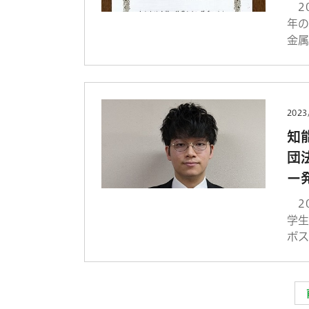
20
年
金属
2023
知
団
ー
20
学
ポス