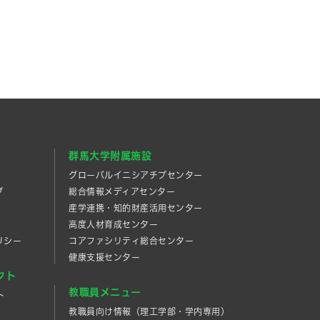
群馬大学附属施設
グローバルイニシアチブセンター
プ
総合情報メディアセンター
産学連携・知的財産活⽤センター
高度人材育成センター
リシー
コアファシリティ総合センター
健康支援センター
クト
教職員メニュー
ト
教職員向け情報（理工学部・学内専用）