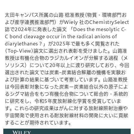
太田キャンパス所属の山路 稔准教授(物質・環境部門お
よび産学連携推進部門）がWiely 社のChemistrySelect
誌で2024年に発表した論文 「Does the mesolytic C-
C bond cleavage occur in the radical anions of
diarylethanes ? 」が2025年で最も多く閲覧された
(Top-View)論文に選出され表彰を受けました。山路准
教授は有機化合物のラジカルイオンが分解する過程（メ
ソリシス）について20年以上に渡り研究しており、今回
選出された論文では炭素ｰ炭素結合解離の機構を実験お
よび計算の結果に基づいて考察しています。山路准教授
は今回表彰対象になった炭素ー炭素結合以外の原子によ
るシグマ結合をもつ有機化合物について総合的・系統的
に研究をし、令和5年度放射線化学賞を受賞していま
す。これらの研究成果はがんに対する放射線照射治療や
宇宙開発で使用される耐放射線材料の開発に大いに貢献
することが期待されています。