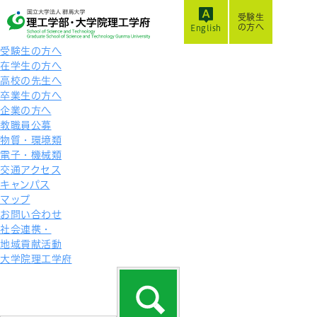
受験生
の方へ
English
受験生の方へ
在学生の方へ
高校の先生へ
卒業生の方へ
企業の方へ
教職員公募
物質・環境類
電子・機械類
交通アクセス
キャンパス
マップ
お問い合わせ
社会連携・
地域貢献活動
大学院理工学府