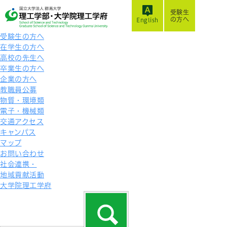
受験生
の方へ
English
受験生の方へ
在学生の方へ
高校の先生へ
卒業生の方へ
企業の方へ
教職員公募
物質・環境類
電子・機械類
交通アクセス
キャンパス
マップ
お問い合わせ
社会連携・
地域貢献活動
大学院理工学府