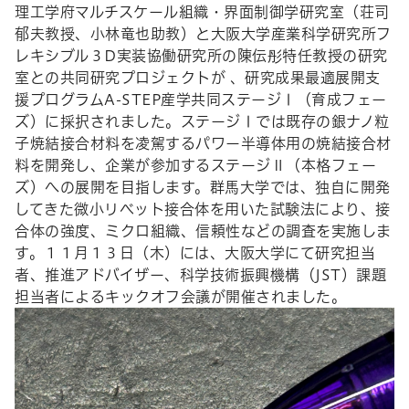
理工学府マルチスケール組織・界面制御学研究室（荘司
郁夫教授、小林竜也助教）と大阪大学産業科学研究所フ
レキシブル３D実装協働研究所の陳伝彤特任教授の研究
室との共同研究プロジェクトが 、研究成果最適展開支
援プログラムA-STEP産学共同ステージⅠ（育成フェー
ズ）に採択されました。ステージⅠでは既存の銀ナノ粒
子焼結接合材料を凌駕するパワー半導体用の焼結接合材
料を開発し、企業が参加するステージⅡ（本格フェー
ズ）への展開を目指します。群馬大学では、独自に開発
してきた微小リベット接合体を用いた試験法により、接
合体の強度、ミクロ組織、信頼性などの調査を実施しま
す。１１月１３日（木）には、大阪大学にて研究担当
者、推進アドバイザー、科学技術振興機構（JST）課題
担当者によるキックオフ会議が開催されました。