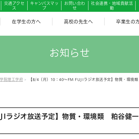
交通アクセ
キャンパスマッ
お問い合わ
社会連携・地域貢献活
ス
プ
せ
動
在学生の方へ
高校の先生へ
卒業生の
お知らせ
学院理工学府
【8/4（月）10：40～FM FUJIラジオ放送予定】物質・
 FUJIラジオ放送予定】物質・環境類 粕谷