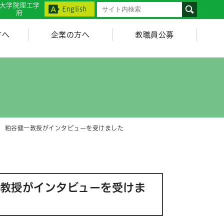
大学院理工学
English
府
方へ
企業の方へ
教職員公募
環境類 粕谷健一教授がインタビューを受けました
健一教授がインタビューを受けま