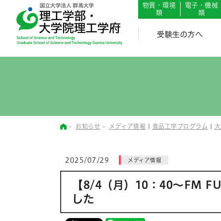
English
Japanese
物質・環境
電子・機械
類
類
受験生の方へ
お知らせ
メディア情報
|
食品工学プログラム
|
大
2025/07/29
メディア情報
【8/4（月）10：40～FM
した