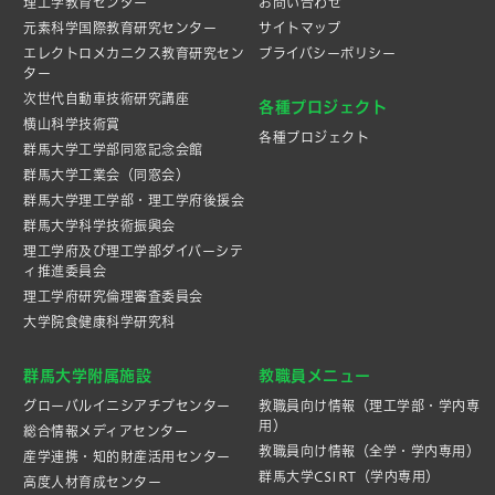
理工学教育センター
お問い合わせ
元素科学国際教育研究センター
サイトマップ
エレクトロメカニクス教育研究セン
プライバシーポリシー
ター
次世代自動車技術研究講座
各種プロジェクト
横山科学技術賞
各種プロジェクト
群馬大学工学部同窓記念会館
群馬大学工業会（同窓会）
群馬大学理工学部・理工学府後援会
群馬大学科学技術振興会
理工学府及び理工学部ダイバーシテ
ィ推進委員会
理工学府研究倫理審査委員会
大学院食健康科学研究科
群馬大学附属施設
教職員メニュー
グローバルイニシアチブセンター
教職員向け情報（理工学部・学内専
用）
総合情報メディアセンター
教職員向け情報（全学・学内専用）
産学連携・知的財産活⽤センター
群馬大学CSIRT（学内専用）
高度人材育成センター