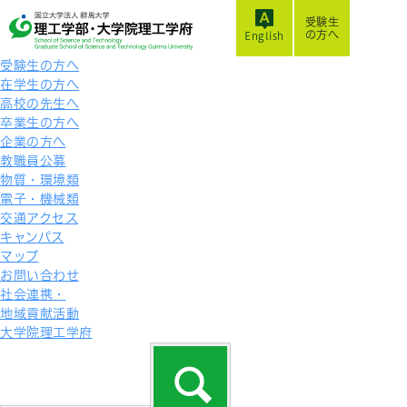
受験生
の方へ
English
受験生の方へ
在学生の方へ
高校の先生へ
卒業生の方へ
企業の方へ
教職員公募
物質・環境類
電子・機械類
交通アクセス
キャンパス
マップ
お問い合わせ
社会連携・
地域貢献活動
大学院理工学府