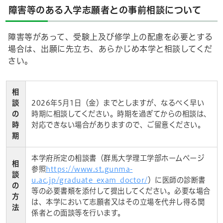
障害等のある入学志願者との事前相談について
障害等があって、受験上及び修学上の配慮を必要とする
場合は、出願に先立ち、あらかじめ本学と相談してくだ
さい。
相
談
2026年5月1日（金）までとしますが、なるべく早い
の
時期に相談してください。時期を過ぎてからの相談は、
時
対応できない場合がありますので、ご留意ください。
期
本学府所定の相談書（群馬大学理工学部ホームページ
相
参照
https://www.st.gunma-
談
u.ac.jp/graduate_exam_doctor/
）に医師の診断書
の
等の必要書類を添付して提出してください。必要な場合
方
は、本学において志願者又はその立場を代弁し得る関
法
係者との面談等を行います。