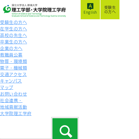
受験生
の方へ
English
受験生の方へ
在学生の方へ
高校の先生へ
卒業生の方へ
企業の方へ
教職員公募
物質・環境類
電子・機械類
交通アクセス
キャンパス
マップ
お問い合わせ
社会連携・
地域貢献活動
大学院理工学府