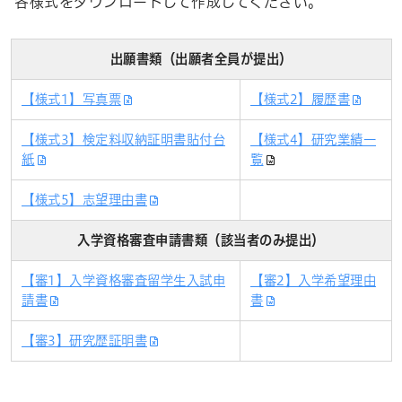
各様式をダウンロードして作成してください。
出願書類（出願者全員が提出）
【様式1】写真票
【様式2】履歴書
【様式3】検定料収納証明書貼付台
【様式4】
研究業績一
紙
覧
【様式5】志望理由書
入学資格審査申請書類（該当者のみ提出）
【審1】入学資格審査留学生入試申
【審2】入学希望理由
請書
書
【審3】研究歴証明書