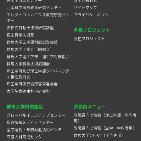
理工学教育センター
お問い合わせ
元素科学国際教育研究センター
サイトマップ
エレクトロメカニクス教育研究セン
プライバシーポリシー
ター
次世代自動車技術研究講座
各種プロジェクト
横山科学技術賞
各種プロジェクト
群馬大学工学部同窓記念会館
群馬大学工業会（同窓会）
群馬大学理工学部・理工学府後援会
群馬大学科学技術振興会
理工学府及び理工学部ダイバーシテ
ィ推進委員会
理工学府研究倫理審査委員会
大学院食健康科学研究科
群馬大学附属施設
教職員メニュー
グローバルイニシアチブセンター
教職員向け情報（理工学部・学内専
用）
総合情報メディアセンター
教職員向け情報（全学・学内専用）
産学連携・知的財産活⽤センター
群馬大学CSIRT（学内専用）
高度人材育成センター