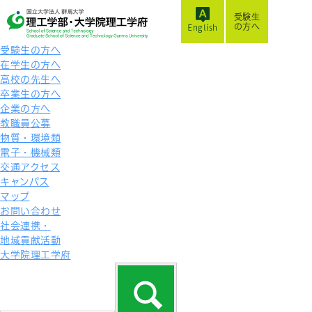
受験生
の方へ
English
受験生の方へ
在学生の方へ
高校の先生へ
卒業生の方へ
企業の方へ
教職員公募
物質・環境類
電子・機械類
交通アクセス
キャンパス
マップ
お問い合わせ
社会連携・
地域貢献活動
大学院理工学府