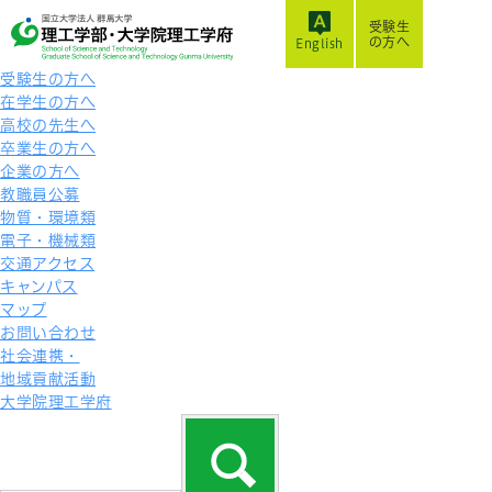
受験生
の方へ
English
受験生の方へ
在学生の方へ
高校の先生へ
卒業生の方へ
企業の方へ
教職員公募
物質・環境類
電子・機械類
交通アクセス
キャンパス
マップ
お問い合わせ
社会連携・
地域貢献活動
大学院理工学府