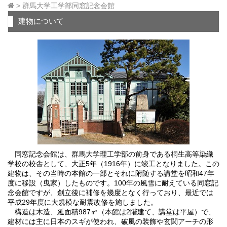
>
群馬大学工学部同窓記念会館
建物について
同窓記念会館は、群馬大学理工学部の前身である桐生高等染織
学校の校舎として、大正5年（1916年）に竣工となりました。この
建物は、その当時の本館の一部とそれに附随する講堂を昭和47年
度に移設（曳家）したものです。100年の風雪に耐えている同窓記
念会館ですが、創立後に補修を幾度となく行っており、最近では
平成29年度に大規模な耐震改修を施しました。
構造は木造、延面積987㎡（本館は2階建て、講堂は平屋）で、
建材には主に日本のスギが使われ、破風の装飾や玄関アーチの形