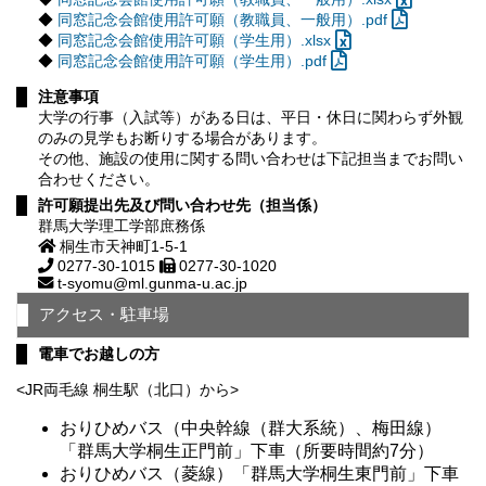
◆
同窓記念会館使用許可願（教職員、一般用）.pdf
◆
同窓記念会館使用許可願（学生用）.xlsx
◆
同窓記念会館使用許可願（学生用）.pdf
注意事項
大学の行事（入試等）がある日は、平日・休日に関わらず外観
のみの見学もお断りする場合があります。
その他、施設の使用に関する問い合わせは下記担当までお問い
合わせください。
許可願提出先及び問い合わせ先（担当係）
群馬大学理工学部庶務係
桐生市天神町1-5-1
0277-30-1015
0277-30-1020
t-syomu@ml.gunma-u.ac.jp
アクセス・駐車場
電車でお越しの方
<JR両毛線 桐生駅（北口）から>
おりひめバス（中央幹線（群大系統）、梅田線）
「群馬大学桐生正門前」下車（所要時間約7分）
おりひめバス（菱線）「群馬大学桐生東門前」下車