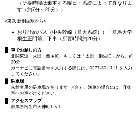
（所要時間は乗車する曜日・系統によって異なりま
す（約7分～20分））
<東武 新桐生駅から>
おりひめバス（中央幹線（群大系統））「群馬大学
桐生正門前」下車（所要時間約20分）
車でお越しの方
北関東道「太田・薮塚IC」もしくは「太田・桐生IC」から、約
20分
カーナビに電話番号を入力する際には、0277-30-1111 を入力
してください。
駐車場
来館者用の駐車場があります（4台）。満車の場合には、守衛
室へお声がけください。
アクセスマップ
群馬県桐生市天神町1-5-1