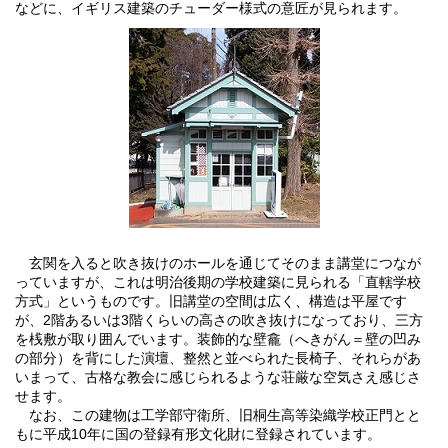
などに、イギリス建築のチューダー様式の意匠が見られます。
玄関を入ると吹き抜けのホールを通じてそのまま講堂につなが
っていますが、これは明治後期の学校建築に見られる「直轄学校
方式」というものです。旧講堂の空間は広く、構造は平屋です
が、2階あるいは3階くらいの高さの吹き抜けになっており、三方
を桟敷が取り囲んでいます。装飾的な壁龕（へきがん＝壁の凹み
の部分）を背にした演壇、整然と並べられた長椅子、それらがあ
いまって、古格な教会に感じられるような荘厳な空気さえ感じさ
せます。
なお、この建物は工学部守衛所、旧桐生高等染織学校正門とと
もに平成10年に国の登録有形文化財に登録されています。